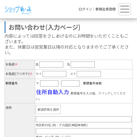
ログイン
｜
新規会員登録
お問い合わせ(入力ページ)
内容によっては回答をさしあげるのにお時間をいただくこともご
ざいます。
また、休業日は翌営業日以降の対応となりますのでご了承くださ
い。
お名前
※
姓
名
お名前(フリガナ)
※
セイ
メイ
郵便番号
〒
-
郵便番号検索
郵便番号を入力後、クリックしてくださ
い。
住所
市区町村名 (例：千代田区神田神保町)
番地・ビル名 (例：1-3-5)